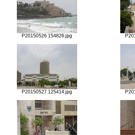
P20150526 154826.jpg
P20
P20150527 125414.jpg
P20