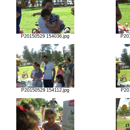
P20150529 154036.jpg
P20
P20150529 154112.jpg
P20