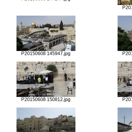
P20
P20150608 145947.jpg
P20
P20150608 150812.jpg
P20