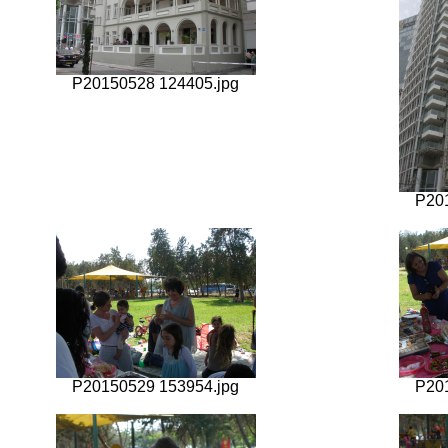
P20150528 124405.jpg
P20
P20150529 153954.jpg
P20