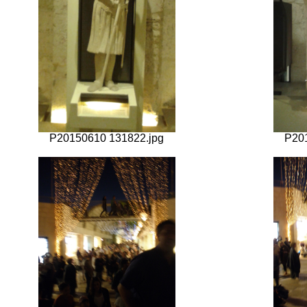
P20150610 131822.jpg
P20