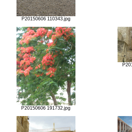
P20150606 110343.jpg
P20
P20150606 191732.jpg