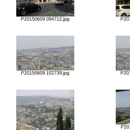
P20150609 094712.jpg
P20
P20150609 102739.jpg
P20
P20