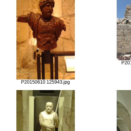
P20
P20150610 125943.jpg