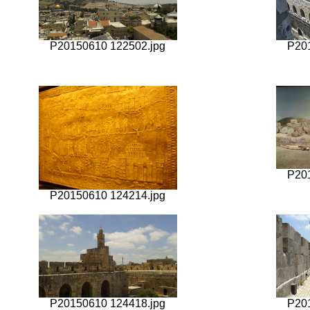
P20150610 122502.jpg
P20
P20
P20150610 124214.jpg
P20150610 124418.jpg
P20