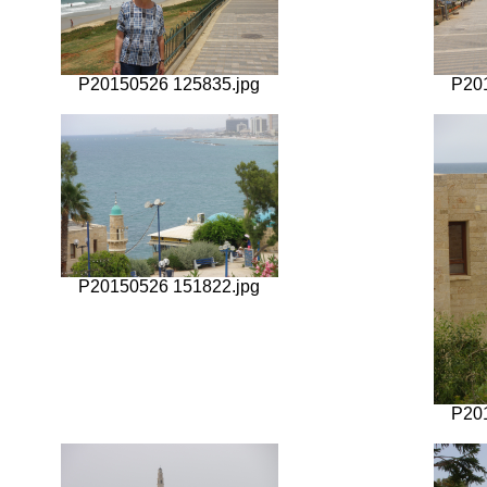
P20150526 125835.jpg
P20
P20150526 151822.jpg
P20