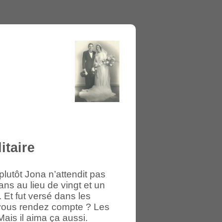
itaire
 plutôt Jona n’attendit pas
 ans au lieu de vingt et un
e. Et fut versé dans les
-vous rendez compte ? Les
Mais il aima ça aussi.