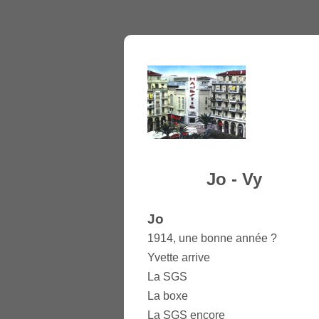
Jo - Vy
Jo
1914, une bonne année ?
Yvette arrive
La SGS
La boxe
La SGS encore